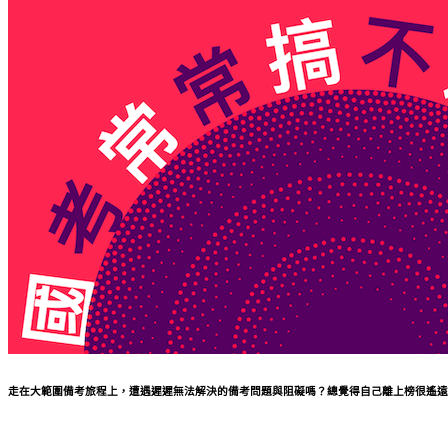
走在大範圍備考旅程上，
遭遇遲遲無法解決的備考問題與阻礙嗎？總覺得自己離上榜很遙遠