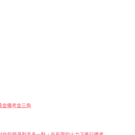
解黃金備考金三角
對你的競爭對手多一點，在有限的火力下進行備考