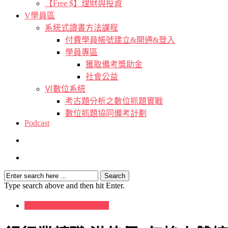
【Free $】理財與投資
V學員區
系統式讀書方法課程
付費學員帳號建立&開通&登入
學員專區
獲取備考獎助金
社會公益
Ⅵ數位系統
考古題分析之數位抓題實戰
數位抓題協同備考計劃
Podcast
Type search above and then hit Enter.
[H]公職考試上榜者軌跡