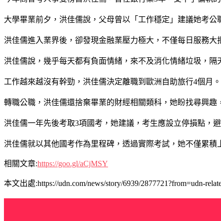
大學畢業前夕，洪佳儒說，父母曾以「工作穩定」建議她考公
洪佳儒進入業界後，卻發現金融業壓力極大，不僅每日服務大
洪佳儒說，幾乎每天都有負面情緒，來不及消化情緒垃圾，隔
工作越來越沒有幹勁，洪佳儒決定離職到歐洲自助旅行4個月
轉職公職，洪佳儒還捨棄畢業的財經相關類科，她盼找尋興趣
洪佳儒一年先後考取3項國考，她建議，考生應設立停損點，
洪佳儒就以其他國考作為里程碑，透過實際考試，她不僅累積
相關文章:
https://goo.gl/aCjMSY
本文出處:https://udn.com/news/story/6939/2877721?from=udn-relat