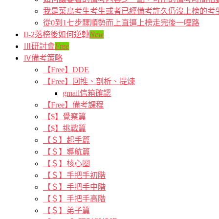
我是菜鳥考生考生或者已經備考許久仍沒上榜的考
從0到1七步驟順勢而上直逼上榜走完後一哩路
II-2落榜後如何逆轉
New
Ⅲ研討會
Free
Ⅳ備考策略
【Free】DDE
【Free】回推、剖析、提煉
gmail信箱確認
【Free】備考課程
【$】覺察篇
【$】挑戰篇
【＄】起手篇
【＄】導航篇
【＄】核心圈
【＄】手把手初階
【＄】手把手中階
【＄】手把手高階
【＄】弟子篇