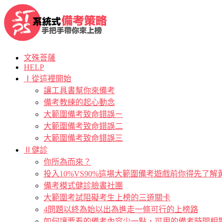
文殊菩薩
HELP
Ⅰ從這裡開始
讓工具書幫你來備考
備考教練的起心動念
大範圍備考致命錯誤ㄧ
大範圍備考致命錯誤二
大範圍備考致命錯誤三
Ⅱ健診
你所為而來？
投入10%VS90%這場大範圍備考遊戲前你得先了
備考模式健診臉書社團
大範圍考試阻礙考生上榜的三道關卡
4問題以終為始以出為進走一條可行的上榜路
如何讓要看的備考內容少一點，可用的備考時間相