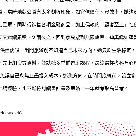
職，當時她對公職有太多刻板印象，如官僚僵化、沒效率，她決
批民眾，同時得銷售各項金融商品，加上偏執的「顧客至上」社
天又繼續累積，久而久之，回到家只感到無限疲憊，連興趣如運
。洪佳儒說，出門旅遊前不知道自己未來方向，她只盼生活穩定
，先上網搜尋資料，並試聽多堂補習班課程，最終選擇考科有心
避免讓自己永無止盡投入成本，迷失方向，在時間底線前，設立
上場經驗，也不斷檢討讀書計畫及策略，一年就考取高普考。
ednews_ch2