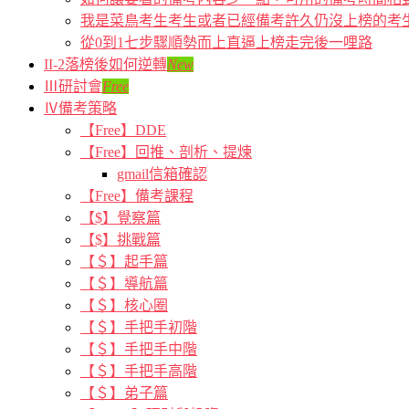
我是菜鳥考生考生或者已經備考許久仍沒上榜的考
從0到1七步驟順勢而上直逼上榜走完後一哩路
II-2落榜後如何逆轉
New
Ⅲ研討會
Free
Ⅳ備考策略
【Free】DDE
【Free】回推、剖析、提煉
gmail信箱確認
【Free】備考課程
【$】覺察篇
【$】挑戰篇
【＄】起手篇
【＄】導航篇
【＄】核心圈
【＄】手把手初階
【＄】手把手中階
【＄】手把手高階
【＄】弟子篇