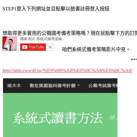
STEP1登入下列網址並且點擊以臉書註冊登入按鈕
想取得更多實用的公職國考備考策略嗎？現在就點擊下方的訂閱
咱們系統式備考策略影片中見。
**
http://strm.rwwttf.tw/%E9%9B%A8%E6%9C%A8%E6%9C%A8/