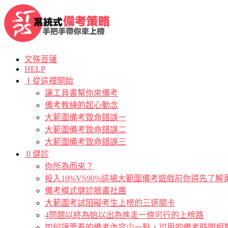
文殊菩薩
HELP
Ⅰ從這裡開始
讓工具書幫你來備考
備考教練的起心動念
大範圍備考致命錯誤ㄧ
大範圍備考致命錯誤二
大範圍備考致命錯誤三
Ⅱ健診
你所為而來？
投入10%VS90%這場大範圍備考遊戲前你得先了
備考模式健診臉書社團
大範圍考試阻礙考生上榜的三道關卡
4問題以終為始以出為進走一條可行的上榜路
如何讓要看的備考內容少一點，可用的備考時間相