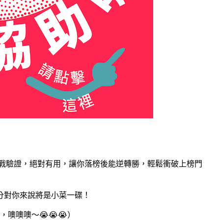
實戰驗證，絕對有用，讓你落榜後能逆轉勝，輕鬆衝破上榜門
分對你來說將是小菜一碟！
噢噢噢～😭😭😭）