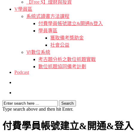
【Free $】理財與投資
V學員區
系統式讀書方法課程
付費學員帳號建立&開通&登入
學員專區
獲取備考獎助金
社會公益
Ⅵ數位系統
考古題分析之數位抓題實戰
數位抓題協同備考計劃
Podcast
Type search above and then hit Enter.
付費學員帳號建立&開通&登入