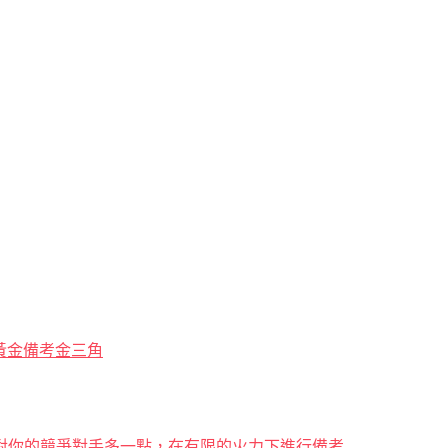
解黃金備考金三角
對你的競爭對手多一點，在有限的火力下進行備考