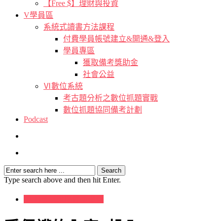
【Free $】理財與投資
V學員區
系統式讀書方法課程
付費學員帳號建立&開通&登入
學員專區
獲取備考獎助金
社會公益
Ⅵ數位系統
考古題分析之數位抓題實戰
數位抓題協同備考計劃
Podcast
Type search above and then hit Enter.
[B-1]考試策略健康檢查