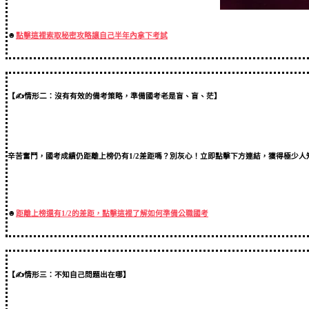
☻
點擊這裡索取秘密攻略讓自己半年內拿下考試
【✍情形二：沒有有效的備考策略，準備國考老是盲、盲、茫】
辛苦奮鬥，國考成績仍距離上榜仍有1/2差距嗎？別灰心！立即點擊下方連結，獲得極少人
☻
距離上榜還有1/2的差距，點擊這裡了解如何準備公職國考
【✍情形三：不知自己問題出在哪】