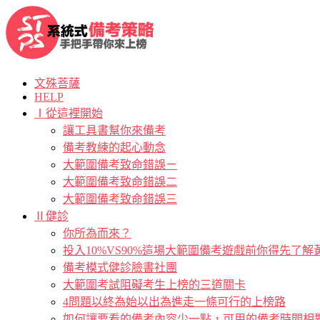
文殊菩薩
HELP
Ⅰ從這裡開始
讓工具書幫你來備考
備考教練的起心動念
大範圍備考致命錯誤ㄧ
大範圍備考致命錯誤二
大範圍備考致命錯誤三
Ⅱ健診
你所為而來？
投入10%VS90%這場大範圍備考遊戲前你得先了
備考模式健診臉書社團
大範圍考試阻礙考生上榜的三道關卡
4問題以終為始以出為進走一條可行的上榜路
如何讓要看的備考內容少一點，可用的備考時間相