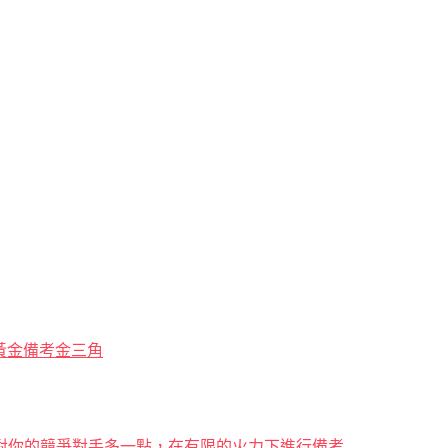
解黃金備考金三角
對你的競爭對手多一點，在有限的火力下進行備考