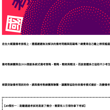
走在大範圍備考旅程上，
遭遇遲遲無法解決的備考問題與阻礙嗎？總覺得自己離上榜很遙遠
備考教練團隊自2016開創系統式備考策略、戰略、戰術與戰法，而該套體系已協助不少考
想要突破備考現狀的你，請與備考教練團隊聯繫，讓團隊協助你來備考模式健診、改變備考
【✍情形一：距離通過考試老是差了幾分，需要有人引領你拿下考試】