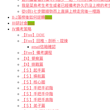
我是菜鳥考生考生或者已經備考許久仍沒上榜的考
從0到1七步驟順勢而上直逼上榜走完後一哩路
II-2落榜後如何逆轉
New
Ⅲ研討會
Free
Ⅳ備考策略
【Free】DDE
【Free】回推、剖析、提煉
gmail信箱確認
【Free】備考課程
【$】覺察篇
【$】挑戰篇
【＄】起手篇
【＄】導航篇
【＄】核心圈
【＄】手把手初階
【＄】手把手中階
【＄】手把手高階
【＄】弟子篇