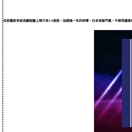
目前國家考試成績距離上榜只有1/4差距，但經過一年的拼搏，仍未突破門檻。不想再讓落