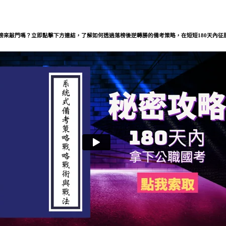
榜來敲門嗎？立即點擊下方連結，了解如何透過落榜後逆轉勝的備考策略，在短短180天內征