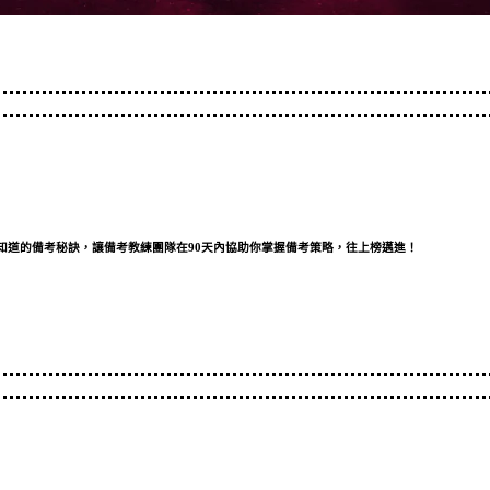
知道的備考秘訣，讓備考教練團隊在90天內協助你掌握備考策略，往上榜邁進！