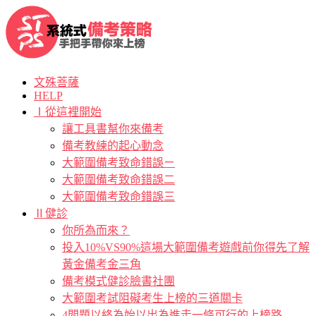
文殊菩薩
HELP
Ⅰ從這裡開始
讓工具書幫你來備考
備考教練的起心動念
大範圍備考致命錯誤ㄧ
大範圍備考致命錯誤二
大範圍備考致命錯誤三
Ⅱ健診
你所為而來？
投入10%VS90%這場大範圍備考遊戲前你得先了解
黃金備考金三角
備考模式健診臉書社團
大範圍考試阻礙考生上榜的三道關卡
4問題以終為始以出為進走一條可行的上榜路