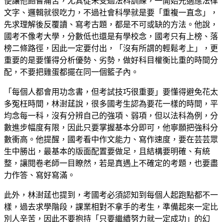
便讓他飽嘗痛苦，尤其從未受過法科訓練，一開始光適應法律
文字、邏輯就很吃力，不過社會科學就是要「重複一直念」，
先求理解後反覆讀、寫考古題，都是不可或缺的方法。他說，
國考不像考大學，分數低也還是有學校念，國考只有上榜、落
榜二條路徑，因此一定要付出，「沒有所謂的輕鬆考上」，更
重要的是要懂得分析優勢、劣勢，做好科目權衡比重的時間分
配，不要把雞蛋都擺在同一個籃子內。
「每個人都會用功念書，但考試技巧很重要」要懂得避免花太
多冤枉時間，林澍莛說，很多國考生認為要花一樣的時間，平
均念每一科，沒有分辨自己的強項、弱項，但以法科為例，分
數進步幅度有限，因此只要掌握基本分即可，他寧願把強科分
數衝高。他提醒，國考看中作文能力、寫作速度，要在芸芸眾
生中勝出，最基本的版面配置要做足，且結構要明確、有統
整，讓閱卷老師一目瞭然，若是真遇上不確定的考題，也要盡
力作答、寫好寫滿。
此外，林澍莛也提到，考國考必須認知到每個人起跑點都不一
樣，過去求學階段，課業相對不拿手的考生，準備起來一定比
別人辛苦，因此不要抱持「只要繼續努力就一定成功」的幻