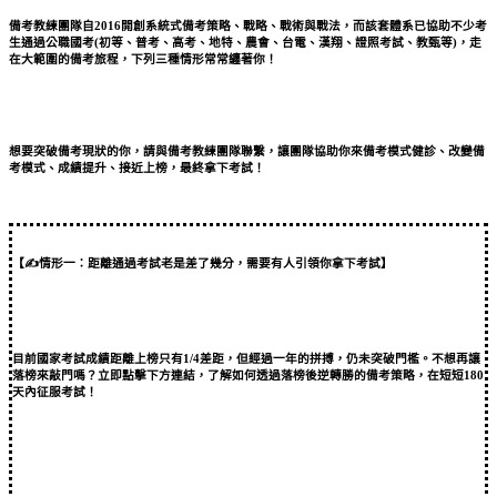
備考教練團隊自2016開創系統式備考策略、戰略、戰術與戰法，而該套體系已協助不少考
生通過公職國考(初等、普考、高考、地特、農會、台電、漢翔、證照考試、教甄等)，走
在大範圍的備考旅程，下列三種情形常常纏著你！
想要突破備考現狀的你，請與備考教練團隊聯繫，讓團隊協助你來備考模式健診、改變備
考模式、成績提升、接近上榜，最終拿下考試！
【✍情形一：距離通過考試老是差了幾分，需要有人引領你拿下考試】
目前國家考試成績距離上榜只有1/4差距，但經過一年的拼搏，仍未突破門檻。不想再讓
落榜來敲門嗎？立即點擊下方連結，了解如何透過落榜後逆轉勝的備考策略，在短短180
天內征服考試！