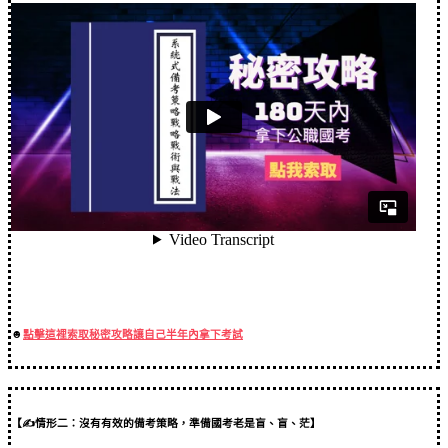
☻
點擊這裡索取秘密攻略讓自己半年內拿下考試
【✍情形二：沒有有效的備考策略，準備國考老是盲、盲、茫】