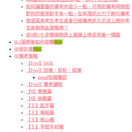
如何讓要看的備考內容少一點，可用的備考時間相
對你的競爭對手多一點，在有限的火力下進行備考
我是菜鳥考生考生或者已經備考許久仍沒上榜的考
生能夠用此策略嗎？
從0到1七步驟順勢而上直逼上榜走完後一哩路
II-2落榜後如何逆轉
New
Ⅲ研討會
Free
Ⅳ備考策略
【Free】DDE
【Free】回推、剖析、提煉
gmail信箱確認
【Free】備考課程
【$】覺察篇
【$】挑戰篇
【＄】起手篇
【＄】導航篇
【＄】核心圈
【＄】手把手初階