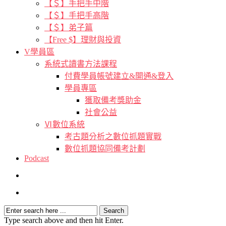
【＄】手把手中階
【＄】手把手高階
【＄】弟子篇
【Free $】理財與投資
V學員區
系統式讀書方法課程
付費學員帳號建立&開通&登入
學員專區
獲取備考獎助金
社會公益
Ⅵ數位系統
考古題分析之數位抓題實戰
數位抓題協同備考計劃
Podcast
Type search above and then hit Enter.