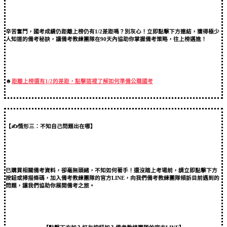
辛苦奮鬥，國考成績仍距離上榜仍有1/2差距嗎？別灰心！立即點擊下方連結，獲得極少
人知道的備考秘訣，讓備考教練團隊在90天內協助你掌握備考策略，往上榜邁進！
☻
距離上榜還有1/2的差距，點擊這裡了解如何準備公職國考
【✍情形三：不知自己問題出在哪】
已購買相關備考資料，卻毫無頭緒，不知如何著手！還沒踏上考場前，請立即點擊下方
按鈕或掃描條碼，加入備考教練團隊的官方LINE，向我們備考教練團隊傾訴目前遇到的
問題，讓我們協助你展開備考之旅。