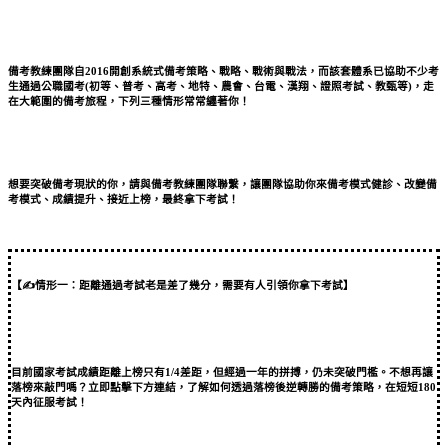
備考教練團隊自2016開創系統式備考策略、戰略、戰術與戰法，而該套體系已協助不少考
生通過公職國考(初等、普考、高考、地特、農會、台電、漢翔、證照考試、教甄等)，走
在大範圍的備考旅程，下列三種情形常常纏著你！
想要突破備考現狀的你，請與備考教練團隊聯繫，讓團隊協助你來備考模式健診、改變備
考模式、成績提升、接近上榜，最終拿下考試！
【✍情形一：距離通過考試老是差了幾分，需要有人引領你拿下考試】
目前國家考試成績距離上榜只有1/4差距，但經過一年的拼搏，仍未突破門檻。不想再讓
落榜來敲門嗎？立即點擊下方連結，了解如何透過落榜後逆轉勝的備考策略，在短短180
天內征服考試！