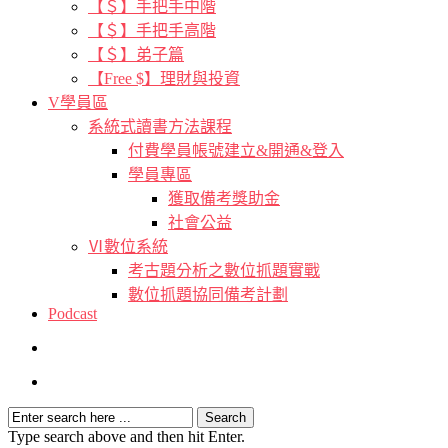
【＄】手把手中階
【＄】手把手高階
【＄】弟子篇
【Free $】理財與投資
V學員區
系統式讀書方法課程
付費學員帳號建立&開通&登入
學員專區
獲取備考獎助金
社會公益
Ⅵ數位系統
考古題分析之數位抓題實戰
數位抓題協同備考計劃
Podcast
Type search above and then hit Enter.