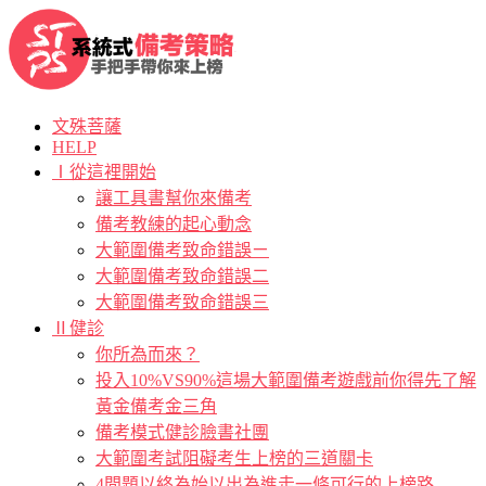
文殊菩薩
HELP
Ⅰ從這裡開始
讓工具書幫你來備考
備考教練的起心動念
大範圍備考致命錯誤ㄧ
大範圍備考致命錯誤二
大範圍備考致命錯誤三
Ⅱ健診
你所為而來？
投入10%VS90%這場大範圍備考遊戲前你得先了解
黃金備考金三角
備考模式健診臉書社團
大範圍考試阻礙考生上榜的三道關卡
4問題以終為始以出為進走一條可行的上榜路