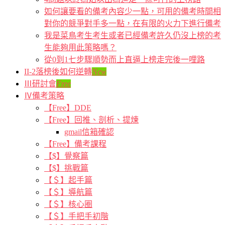
如何讓要看的備考內容少一點，可用的備考時間相
對你的競爭對手多一點，在有限的火力下進行備考
我是菜鳥考生考生或者已經備考許久仍沒上榜的考
生能夠用此策略嗎？
從0到1七步驟順勢而上直逼上榜走完後一哩路
II-2落榜後如何逆轉
New
Ⅲ研討會
Free
Ⅳ備考策略
【Free】DDE
【Free】回推、剖析、提煉
gmail信箱確認
【Free】備考課程
【$】覺察篇
【$】挑戰篇
【＄】起手篇
【＄】導航篇
【＄】核心圈
【＄】手把手初階