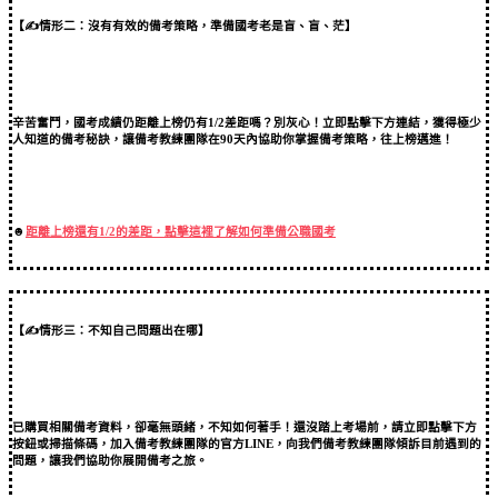
【✍情形二：沒有有效的備考策略，準備國考老是盲、盲、茫】
辛苦奮鬥，國考成績仍距離上榜仍有1/2差距嗎？別灰心！立即點擊下方連結，獲得極少
人知道的備考秘訣，讓備考教練團隊在90天內協助你掌握備考策略，往上榜邁進！
☻
距離上榜還有1/2的差距，點擊這裡了解如何準備公職國考
【✍情形三：不知自己問題出在哪】
已購買相關備考資料，卻毫無頭緒，不知如何著手！還沒踏上考場前，請立即點擊下方
按鈕或掃描條碼，加入備考教練團隊的官方LINE，向我們備考教練團隊傾訴目前遇到的
問題，讓我們協助你展開備考之旅。