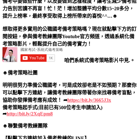
備考中要做些什麼，以及要做到怎樣程度，讓考生減少備考阻
力告別苦讀不再盲！忙！茫！增加整體平均分數15~20多分，
提升上榜率，最終享受取得上榜所帶來的喜悅^^…
☻
想取得更多實用的公職國考備考策略嗎？現在就點擊下方的訂
閱按鈕，參與備考教練團隊Youtube官方頻道，透過系統化備
考策略影片，輕鬆提升自己的備考實力！
咱們系統式備考策略影片中見.。
☻備考策略社團
明明很努力準備公職國考，可是成效卻老是不如預期？那麼你
可以點擊下方連結，讓備考教練團隊帶著你來找尋備考盲點，
協助你發揮備考應有成效！ ➦
https://bit.ly/3665J3x
備考策略起手式(目前已有500位考生申請加入)
➦
http://bit.ly/2XqEpm8
☻聯繫備考教練團隊
【點擊下方連結加入備考教練的LINE】