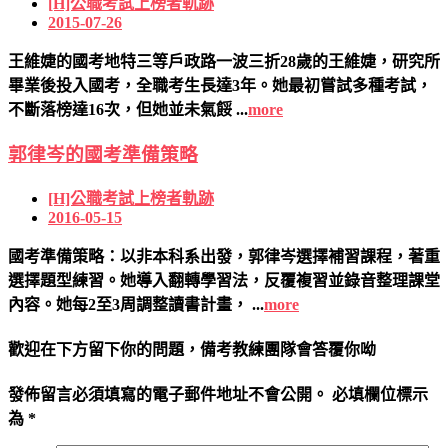
[H]公職考試上榜者軌跡
2015-07-26
王維婕的國考地特三等戶政路一波三折28歲的王維婕，研究所
畢業後投入國考，全職考生長達3年。她最初嘗試多種考試，
不斷落榜達16次，但她並未氣餒 ...
more
郭律岑的國考準備策略
[H]公職考試上榜者軌跡
2016-05-15
國考準備策略：以非本科系出發，郭律岑選擇補習課程，著重
選擇題型練習。她導入翻轉學習法，反覆複習並錄音整理課堂
內容。她每2至3周調整讀書計畫， ...
more
歡迎在下方留下你的問題，備考教練團隊會答覆你呦
發佈留言必須填寫的電子郵件地址不會公開。
必填欄位標示
為
*