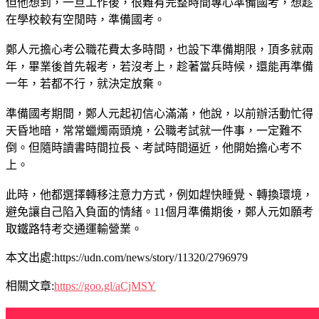
但他想到，一旦工作後，很難有完整時間專心準備國考，想趁
在學校較有空閒時，準備國考。
鄭人元擔心考公職花費太多時間，也設下準備期限，頂多就兩
年，畢業後首先報考，若沒考上，趁著當兵時候，還能再準備
一年，若都不行，就決定放棄。
準備國考期間，鄭人元起初信心滿滿，他說，以前辦活動忙得
天昏地暗，常常蠟燭兩頭燒，公職考試就一件事，一定難不
倒。但隨時讀書時間拉長、考試時間逼近，他開始擔心考不
上。
此時，他都選擇轉移注意力方式，例如趕快睡覺、轉換環境，
避免讓自己陷入負面的情緒。11個月準備期後，鄭人元如願考
取鐵路特考交通運輸營業。
本文出處:https://udn.com/news/story/11320/2796979
相關文章:
https://goo.gl/aCjMSY