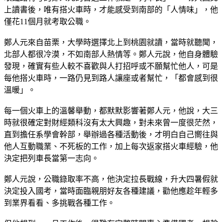
上讀書後，唯有搭火車時，才能感受到南部的「人情味」，他
僅花11個月就考取公職。
鄭人元來自苗栗，大學時選擇北上到桃園就讀，當時就聽聞，
北部人都很冷漠，不如南部人熱情等。鄭人元說，他自身體驗
發現，確實有些人較不喜歡與人打招呼或不願幫忙他人，可是
每他搭火車時，一路仍見到路人讓座或者幫忙，「都會感到很
溫暖」。
每一個火車上的溫馨舉動，都默默影響著鄭人元，他說，大三
時就很確定對財經類科沒有太大興趣，對未來曾一度很茫然，
直到擔任系學會幹部，舉辦過各種活動後，才明白自己嚮往與
他人互動職業、不死板的工作，加上每次返家搭火車經驗，他
決定把列車長當第一志向。
鄭人元說，公職錄取率不高，他決定拉長戰線，升大四暑假就
決定投入國考，當時面臨親朋好友各種建議，勸他應趁年輕多
到業界看看、多挑戰各種工作。