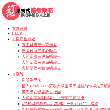
文殊菩薩
HELP
Ⅰ從這裡開始
讓工具書幫你來備考
備考教練的起心動念
大範圍備考致命錯誤ㄧ
大範圍備考致命錯誤二
大範圍備考致命錯誤三
Ⅱ健診
你所為而來？
投入10%VS90%這場大範圍備考遊戲前你得先了
備考模式健診臉書社團
大範圍考試阻礙考生上榜的三道關卡
4問題以終為始以出為進走一條可行的上榜路
如何讓要看的備考內容少一點，可用的備考時間相