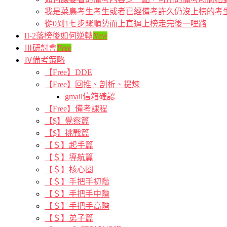
我是菜鳥考生考生或者已經備考許久仍沒上榜的考
從0到1七步驟順勢而上直逼上榜走完後一哩路
II-2落榜後如何逆轉
New
Ⅲ研討會
Free
Ⅳ備考策略
【Free】DDE
【Free】回推、剖析、提煉
gmail信箱確認
【Free】備考課程
【$】覺察篇
【$】挑戰篇
【＄】起手篇
【＄】導航篇
【＄】核心圈
【＄】手把手初階
【＄】手把手中階
【＄】手把手高階
【＄】弟子篇