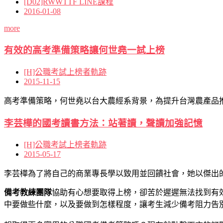
[D02]RWWTTF LINE課程
2016-01-08
more
有效的高考準備策略讓何世堯一試上榜
[H]公職考試上榜者軌跡
2015-11-15
高考準備策略，何世堯以台大農經系背景，為提升台灣農產品推
李芸樺的國考讀書方法：站著讀，聲讀加強記憶
[H]公職考試上榜者軌跡
2015-05-17
李芸樺為了將自己的商業專長學以致用並回饋社會，她以傑出的
備考教練團隊
協助有心想要取得上榜，卻苦於遲遲無法找到有
中要做些什麼，以及要做到怎樣程度，讓考生減少備考阻力告別