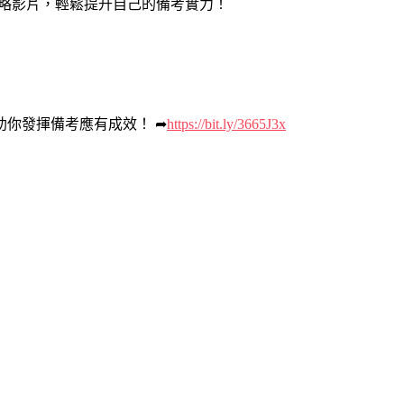
策略影片，輕鬆提升自己的備考實力！
你發揮備考應有成效！ ➦
https://bit.ly/3665J3x