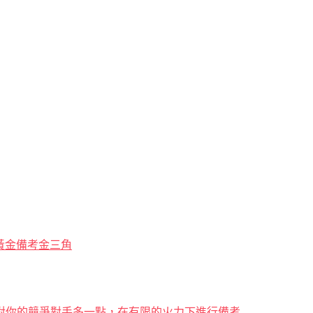
解黃金備考金三角
對你的競爭對手多一點，在有限的火力下進行備考