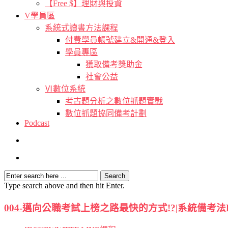
【Free $】理財與投資
V學員區
系統式讀書方法課程
付費學員帳號建立&開通&登入
學員專區
獲取備考獎助金
社會公益
Ⅵ數位系統
考古題分析之數位抓題實戰
數位抓題協同備考計劃
Podcast
Type search above and then hit Enter.
004-邁向公職考試上榜之路最快的方式!?|系統備考法