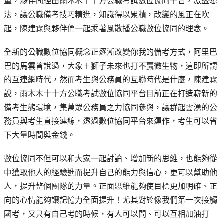
量，夥伴間經由雨木木十十方公職考試數位協同平台，激盪想
法，讓公職備考技巧精進，知識得以累積，改變的風正在吹
起，陳建霖與夥伴們一起乘著風散播公職數位協同的理念。
全新的公職數位協同概念正逐漸改變你我的備考方式，阿里巴
巴的馬雲曾說過，大象＋獅子未來也打不贏微生物，這即所謂
的互連網時代，然而考生與公務員的互聯時代是什麼，陳建霖
說，雨木木十十方公職考試數位協同平台目前正在打造嶄新的
備考生態環境，集萬眾公務員之力協同參與，讓群起雲湧的公
務員與考生直接連線，透過數位協同平台來運作，考生可以省
下大量時間與金錢。
數位協同不但可以和大家一起討論、增加新的思維，也能夠從
中獲取他人的經驗進而提升自己的能力與信心，更可以幫助他
人，提升整個團隊的力量。正面思維能夠使目標更加明確、正
向的心情能夠讓記憶力全面提升！尤其對於像我們第一次接觸
國考，又只有自己考的時候，有人可以問、可以互相加油打