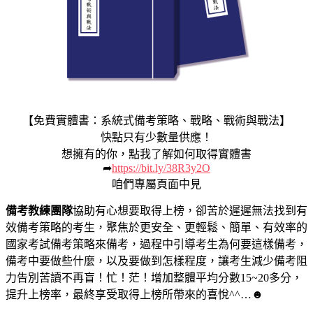
【免費實體書：系統式備考策略、戰略、戰術與戰法】
快點只有少數量供應！
想擁有的你，點我了解如何取得實體書
➦
https://bit.ly/38R3y2O
咱們專屬頁面中見
備考教練團隊
協助有心想要取得上榜，卻苦於遲遲無法找到有
效備考策略的考生，聚焦於更安全、更輕鬆、簡單、有效率的
國家考試備考策略來備考，過程中引導考生為何要這樣備考，
備考中要做些什麼，以及要做到怎樣程度，讓考生減少備考阻
力告別苦讀不再盲！忙！茫！增加整體平均分數15~20多分，
提升上榜率，最終享受取得上榜所帶來的喜悅^^…
☻