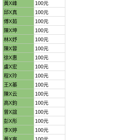
黃X峰
100元
邱X真
100元
傅X茹
100元
陳X坤
100元
林X妤
100元
陳X蓉
100元
徐X惠
100元
盧X宏
100元
程X玲
100元
王X蓁
100元
陳X云
100元
高X鈞
100元
曾X誼
100元
彭X彤
100元
李X婷
100元
黃X寧
100元