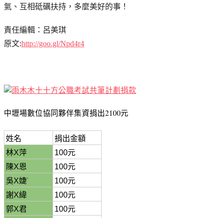
氣、互相砥礪扶持，多麼美好的事！
責任編輯：呂美琪
原文:
http://goo.gl/Npd4r4
中壢場數位協同夥伴集資捐出2100元
姓名
捐出金額
林X萍
100元
陳X恩
100元
吳X婕˙
100元
謝X緯
100元
郭X君
100元