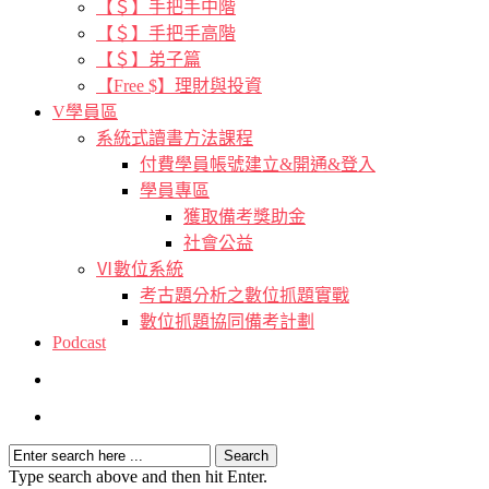
【＄】手把手中階
【＄】手把手高階
【＄】弟子篇
【Free $】理財與投資
V學員區
系統式讀書方法課程
付費學員帳號建立&開通&登入
學員專區
獲取備考獎助金
社會公益
Ⅵ數位系統
考古題分析之數位抓題實戰
數位抓題協同備考計劃
Podcast
Type search above and then hit Enter.