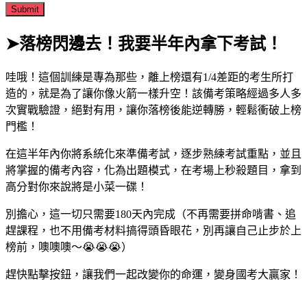
➤落榜閃邊去！我要半年內拿下考試！
哇哦！這個訓練是專為那些，離上榜還有1/4差距的考生所打
造的，就是為了讓你像火箭一樣升空！該備考策略經過多人多
次實戰驗證，絕對有用，讓你落榜後能逆轉勝，輕鬆衝破上榜
門檻！
在這半年內你將系統化來準備考試，逐步熟練考試重點，並且
將掌握的備考內容，化為出題模式，在考場上秒殺題目，拿到
高分對你來說將是小菜一碟！
別擔心，這一切只需要180天內完成（不再需要拼命啃書、追
趕課程，也不用備考材料搞得頭昏眼花，別再讓自己止步於上
榜前，噢噢噢～😭😭😭）
趕快點擊按鈕，讓我們一起改變你的命運，變身國考大贏家！