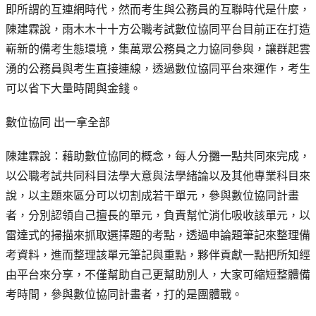
即所謂的互連網時代，然而考生與公務員的互聯時代是什麼，
陳建霖說，雨木木十十方公職考試數位協同平台目前正在打造
嶄新的備考生態環境，集萬眾公務員之力協同參與，讓群起雲
湧的公務員與考生直接連線，透過數位協同平台來運作，考生
可以省下大量時間與金錢。
數位協同 出一拿全部
陳建霖說：藉助數位協同的概念，每人分攤一點共同來完成，
以公職考試共同科目法學大意與法學緒論以及其他專業科目來
說，以主題來區分可以切割成若干單元，參與數位協同計畫
者，分別認領自己擅長的單元，負責幫忙消化吸收該單元，以
雷達式的掃描來抓取選擇題的考點，透過申論題筆記來整理備
考資料，進而整理該單元筆記與重點，夥伴貢獻一點把所知經
由平台來分享，不僅幫助自己更幫助別人，大家可縮短整體備
考時間，參與數位協同計畫者，打的是團體戰。