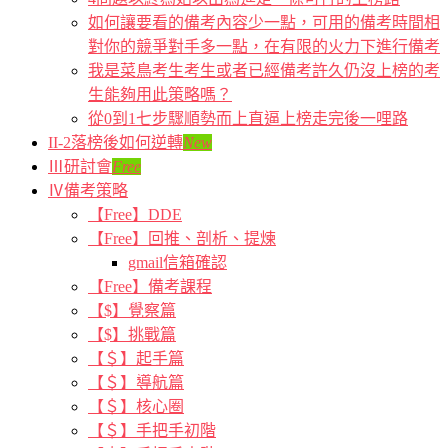
如何讓要看的備考內容少一點，可用的備考時間相
對你的競爭對手多一點，在有限的火力下進行備考
我是菜鳥考生考生或者已經備考許久仍沒上榜的考
生能夠用此策略嗎？
從0到1七步驟順勢而上直逼上榜走完後一哩路
II-2落榜後如何逆轉
New
Ⅲ研討會
Free
Ⅳ備考策略
【Free】DDE
【Free】回推、剖析、提煉
gmail信箱確認
【Free】備考課程
【$】覺察篇
【$】挑戰篇
【＄】起手篇
【＄】導航篇
【＄】核心圈
【＄】手把手初階