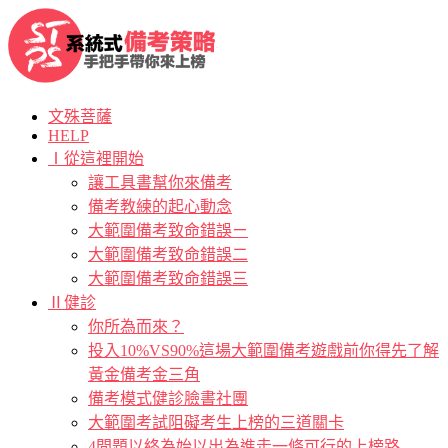
文殊菩薩
HELP
Ⅰ從這裡開始
讓工具書幫你來備考
備考教練的起心動念
大範圍備考致命錯誤ㄧ
大範圍備考致命錯誤二
大範圍備考致命錯誤三
Ⅱ健診
你所為而來？
投入10%VS90%這場大範圍備考遊戲前你得先了解
黃金備考金三角
備考模式健診臉書社團
大範圍考試阻礙考生上榜的三道關卡
4問題以終為始以出為進走一條可行的上榜路