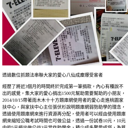
透過數位抓題法串聯大家的愛心八仙成塵爆受害者
經歷了將近3個月的時間終於完成第一筆捐款，內心有種說不
出的感覺，集大家的愛心捐出1500元幫助需要幫助的小朋友，
2014/10/15帶著雨木木十十方題庫網使用者的愛心走進桃園家
扶中心，與家扶中心主任張伏杉說明題庫網弱勢助學的理念，
透過使用題庫網來進行資源再分配，使用者可以經由使用題庫
網來縮短公職考試時間也可做公益，透過一份試卷10元，10元
中的5元捐出做公益3元當作助學金，積少成多聚愛成塔，為貧