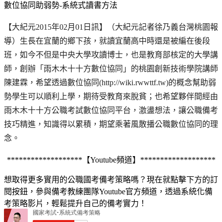
數位協同助弱勢-系統式讀書方法
【大紀元2015年02月01日訊】（大紀元記者徐乃義台灣桃園報
導）生長在宜蘭的鄉下孩，就讀宜蘭高中時還是被編在後段
班，如今不但是中央大學攻讀博士，也是教育部核定的大學講
師，創辦「雨木木十十方數位協同」的桃園創新技術學院講師
陳建霖，希望透過數位協同(http://wiki.rwwttf.tw)的概念幫助弱
勢學生可以順利上學，期待受教育來脫貧；也希望夥伴間經由
雨木木十十方公職考試數位協同平台，激盪想法，讓公職備考
技巧精進，知識得以累積，期望乘著風散播公職數位協同的理
念。
*******************【Youtube頻道】*******************
想取得更多實用的公職國考備考策略嗎？現在就點擊下方的訂
閱按鈕，參與備考教練團隊Youtube官方頻道，透過系統化備
考策略影片，輕鬆提升自己的備考實力！